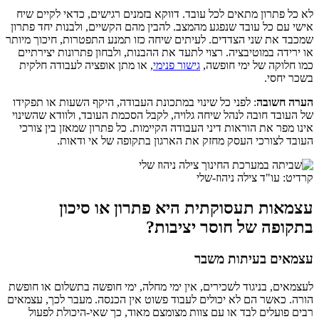
לא כל פתרון מתאים לכל עובד. דווקא בזמנים רגישים, כדאי לקיים שיח
אישי עם כל עובד שנפגע מהמצב. להבין מהם הקשיים, ולבנות יחד פתרון
שמכבד את שני הצדדים. לעיתים שיחה כזו תמנע התפטרות, חיכוך מיותר
או ירידה במוטיבציה. רצוי לתעד את ההבנות, ולבחון פתרונות יצירתיים
כמו חלוקה של ימי חופשה,
גישור פנימי
, או מתן אופציה לעבודה חלקית
בשכר יחסי.
הערה חשובה
: לפני כל שינוי במתכונת העבודה, היקף השעות או תפקידו
של העובד חובה לנהל שיחה גלויה, לקבל הסכמת העובד, ולוודא שהשינוי
אינו מפר את הוראות דיני העבודה הקיימות. כל פתרון שמאזן בין צורכי
העובד לצורכי העסק מחזק את הארגון בתקופה של אי ודאות.
קרדיט: עו"ד צילה ניהוז-שלי
עצמאות תעסוקתית היא פתרון או סיכון
בתקופה של חוסר יציבות?
עצמאים בעיתות משבר
לעצמאים, בניגוד לשכירים, אין ימי מחלה, ימי חופשה בתשלום או חופשת
הורה. כאשר הם לא יכולים לעבוד פשוט אין הכנסה. מעבר לכך, עצמאים
רבים פועלים לבד או עם צוות מצומצם מאוד, כך שאי-היכולת לפעול