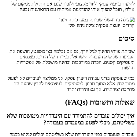
להיעזר בייעוץ עסקי וליווי מקצועי ולזכור שגם אם התחלת ממקום של
אילוץ, תוכל להפוך אותו להזדמנות אמיתית עם התארגנות נכונה.
קרדיט: יועצת עסקית צילה ניהוז-שלי
סיכום
שביתת צוותי החינוך לגיל הרך, גם אם נבלמה בצו משפטי, חושפת את
הפגיעות של שוק העבודה הישראלי. במיוחד של הורים, עצמאים,
ומעסיקים קטנים. הכרה במורכבות ובחינה מושכלת של אפשרויות
חדשות.
כמי שעוסקת בדיני עבודה וייעוץ עסקי. אני ממליצה לעובדים לא לפעול
מתוך לחץ אלא מתוך תכנון. למעסיקים. לעצמאים להבין שהעת הזו
מחייבת יצירתיות, אך גם זהירות יתרה
שאלות ותשובות (FAQs)
איך יכולים עובדים להתמודד עם היעדרויות ממושכות שלא
בשליטתם, מבלי לפגוע במעמדם בעבודה?
עובדים שעומדים בפני היעדרויות שלא בשליטתם יכולים לנקוט בכמה