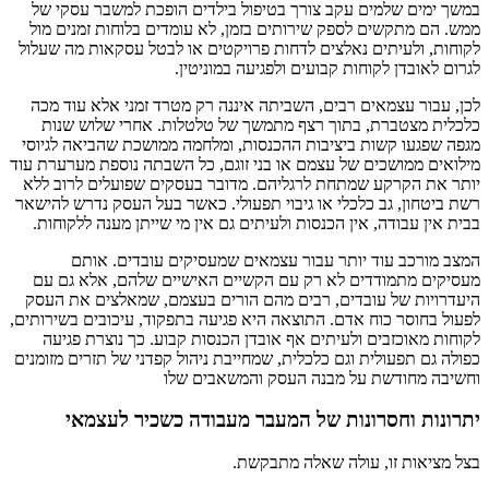
במשך ימים שלמים עקב צורך בטיפול בילדים הופכת למשבר עסקי של
ממש. הם מתקשים לספק שירותים בזמן, לא עומדים בלוחות זמנים מול
לקוחות, ולעיתים נאלצים לדחות פרויקטים או לבטל עסקאות מה שעלול
לגרום לאובדן לקוחות קבועים ולפגיעה במוניטין.
לכן, עבור עצמאים רבים, השביתה איננה רק מטרד זמני אלא עוד מכה
כלכלית מצטברת, בתוך רצף מתמשך של טלטלות. אחרי שלוש שנות
מגפה שפגעו קשות ביציבות ההכנסות, ומלחמה ממושכת שהביאה לגיוסי
מילואים ממושכים של עצמם או בני זוגם, כל השבתה נוספת מערערת עוד
יותר את הקרקע שמתחת לרגליהם. מדובר בעסקים שפועלים לרוב ללא
רשת ביטחון, גב כלכלי או גיבוי תפעולי. כאשר בעל העסק נדרש להישאר
בבית אין עבודה, אין הכנסות ולעיתים גם אין מי שייתן מענה ללקוחות.
המצב מורכב עוד יותר עבור עצמאים שמעסיקים עובדים. אותם
מעסיקים מתמודדים לא רק עם הקשיים האישיים שלהם, אלא גם עם
היעדרויות של עובדים, רבים מהם הורים בעצמם, שמאלצים את העסק
לפעול בחוסר כוח אדם. התוצאה היא פגיעה בתפקוד, עיכובים בשירותים,
לקוחות מאוכזבים ולעיתים אף אובדן הכנסות קבוע. כך נוצרת פגיעה
כפולה גם תפעולית וגם כלכלית, שמחייבת ניהול קפדני של תזרים מזומנים
וחשיבה מחודשת על מבנה העסק והמשאבים שלו
יתרונות וחסרונות של המעבר מעבודה כשכיר לעצמאי
בצל מציאות זו, עולה שאלה מתבקשת.