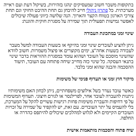
בתקופות משבר חשוב שמעסיקים ינהגו בזהירות, בשיקול דעת ועם ראייה
מערכתית. כל
פתרון ניהולי
חייב להיבחן גם תחת ההיבט החוקי וגם תחת
צורכי הארגון בטווח הקצר והארוך. הנה שלושה כיווני פעולה שיכולים
לאפשר גמישות תפעולית תוך שמירה על מסגרת חוקית והוגנת:
שינוי זמני במתכונת העבודה
ניתן להציע לעובדים שינוי זמני בהיקף או בשעות העבודה למשל מעבר
לעבודה בשעות אחה"צ, ימים מקוצרים או פיצול משמרות. חשוב לוודא
שהשינוי מוסכם על העובד ושהוא עומד במסגרת ההוראות בדבר שינוי
בתנאי העסקה. כל שינוי כזה מחייב שיחה פתוחה עם העובד, תיעוד
ההסכמה והבנה שהוא זמני בלבד.
מיקור חוץ זמני או תעדוף פנימי של משימות
כאשר עובד נעדר בשל אילוצים משפחתיים, ניתן לבחון האם משימותיו
ניתנות להעברה לעובד אחר, לפרילנסר או לגורם חיצוני. תעדוף המשימות
על פי דחיפות והעברת משימות פחות רגישות עשויים להקל על המערכת,
בלי להעמיס על יתר העובדים. עם זאת, יש להקפיד על שמירה על זכויות
העובדים הקיימים ולא לגלוש למהלכים שיכולים להיתפס כהדרה או
החלפה.
שיח פתוח והסכמות מותאמות אישית