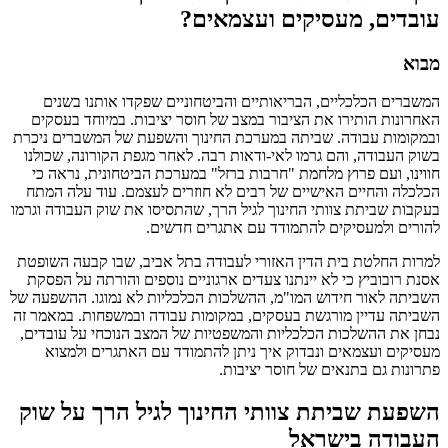
עובדים, מעסיקים ועצמאים?
מבוא
המשברים הכלכליים, הבריאותיים והביטחוניים שפקדו אותנו בשנים
האחרונות הותירו את הציבור במצב של חוסר יציבות. במיוחד בעסקים
ובמקומות עבודה. שביתה במערכת החינוך והשפעת של המשברים ניכרת
בשוק העבודה, והם גרמו לאי-ודאות רבה. לאחר מגפת הקורונה, שכולנו
חווינו, ועם פרוץ מלחמת "חרבות ברזל" במערכת הביטחונית, נראה כי
הכלכלה והחיים האישיים של רבים לא חוזרים לעצמם. עוד עלה המתח
בעקבות שביתת צוותי החינוך לגיל הרך, שהתסיסו את שוק העבודה וגרמו
להורים ולמעסיקים להתמודד עם אתגרים חדשים.
למרות החלטת בית הדין האזורי לעבודה בתל אביב, שבו קבעה השופטת
אסנת רובוביץ כי לא יינתנו צעדים ארגוניים נוספים והורתה על הפסקת
השביתה לאור חידוש המו"מ, ההשלכות הכלכליות לא נמוגו. ההשפעה של
השביתה עדיין מורגשת בעסקים, במקומות עבודה ובמשפחות. במאמר זה
נבחן את ההשלכות הכלכליות והמשפטיות של המצב הנוכחי על עובדים,
מעסיקים ועצמאים ונבדוק איך ניתן להתמודד עם האתגרים ולמצוא
פתרונות גם בתנאים של חוסר יציבות.
השפעת שביתת צוותי החינוך לגיל הרך על שוק
העבודה בישראל