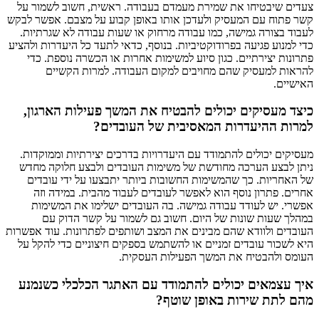
צעדים שיבטיחו את שמירת מעמדם בעבודה. ראשית, חשוב לשמור על
קשר פתוח עם המעסיק ולעדכן אותו באופן קבוע על מצבם. אפשר לבקש
לעבוד בצורה גמישה, כמו עבודה מרחוק או שעות עבודה לא שגרתיות.
כדי למנוע פגיעה בפרודוקטיביות. בנוסף, כדאי לתעד כל היעדרות ולהציע
פתרונות יצירתיים. כגון סיוע למשימות אחרות או הכשרה נוספת. כדי
להראות למעסיק שהם מחויבים למקום העבודה. למרות הקשיים
האישיים.
כיצד מעסיקים יכולים להבטיח את המשך פעילות הארגון,
למרות ההיעדרות המאסיבית של העובדים?
מעסיקים יכולים להתמודד עם היעדרויות בדרכים יצירתיות וממוקדות.
ניתן לבצע הערכה מחודשת של משימות העובדים ולבצע חלוקה מחדש
של האחריות. כך שהמשימות החשובות ביותר יתבצעו על ידי עובדים
אחרים. פתרון נוסף הוא לאפשר לעובדים לעבוד מהבית. במידה וזה
אפשרי. יש לעודד עבודה גמישה. בה העובדים ישלימו את המשימות
במהלך שעות שונות של היום. חשוב גם לשמור על קשר הדוק עם
העובדים ולוודא שהם מבינים את המצב ושותפים לפתרונות. עוד אפשרות
היא לשכור עובדים זמניים או להשתמש בספקים חיצוניים כדי להקל על
העומס ולהבטיח את המשך הפעילות העסקית.
איך עצמאים יכולים להתמודד עם האתגר הכלכלי כשנמנע
מהם לתת שירות באופן שוטף?