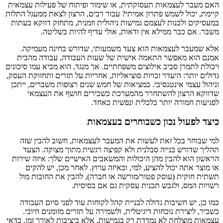
האם מעבר לעצמאות תעסוקתית, או שימור ופיתוח של פעילות עצמאית
קיימת, יכול לשמש פתרון אמיתי? עבור רבים, הרצון לצאת ממעגל התלות
במעסיקים ולבנות לעצמם גמישות ניהולית וזמנית, מתחזק דווקא בעתות
משבר. אם כבר ממילא אין ודאות, אולי עדיף להיות בשליטה.
אלא שמעבר לעצמאות הוא צעד משמעותי, שדורש בחינה מעמיקה.
אמנם הוא מאפשר התאמה אישית של שעות העבודה, עבודה מהבית
ויכולת לתמרן סביב אילוצים משפחתיים. אך מנגד, הוא מביא עמו סיכונים
גדולים יותר: היעדר זכויות סוציאליות, אחריות על תזרים ותחזוקת העסק,
וניהול עצמי אינטנסיבי. במציאות של חמש שנים רצופות משברים, ייתכן
שדווקא הרצון להשתחרר מהמערכת כשכירים חושף את העצמאי
לפגיעות חמורה יותר כלכלית ונפשית כאחד.
כיצד לפעול נכון כשבוחרים בעצמאות
למי שבוחר בכל זאת לעשות את המעבר לעצמאות, חשוב להבין שזה
תהליך שדורש בנייה סבלנית ולא קפיצה רגשית מתוך מצוקה. הצעד
הראשון הוא להבין מהן היכולות והמשאבים האישיים שלך: איזה שירות
או מוצר אתה יכול להציע, למי, ובאיזה ערוץ. לאחר מכן, יש להקים
תשתית חוקית (עוסק פטור/מורשה או חברה), להבין את החובות מול
רשויות המס, ולגבש תכנית עסקית גם אם בסיסית.
כמו כן, יש חשיבות גדולה לבניית קהל לקוחות עוד לפני סיום העבודה
כשכיר, ליצירת נוכחות דיגיטלית, ולשמירה על תזרים מזומנים חיובי.
עצמאות מוצלחת לא נמדדת רק בגמישות, אלא ביציבות לאורך זמן. כדאי