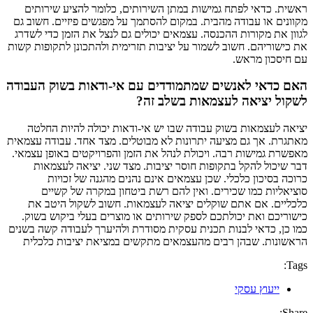
ראשית. כדאי לפתח גמישות במתן השירותים, כלומר להציע שירותים
מקוונים או עבודה מהבית. במקום להסתמך על מפגשים פיזיים. חשוב גם
לגוון את מקורות ההכנסה. עצמאים יכולים גם לנצל את הזמן כדי לשדרג
את כישוריהם. חשוב לשמור על יציבות תזרימית ולהתכונן לתקופות קשות
עם חיסכון מראש.
האם כדאי לאנשים שמתמודדים עם אי-ודאות בשוק העבודה
לשקול יציאה לעצמאות בשלב זה?
יציאה לעצמאות בשוק עבודה שבו יש אי-ודאות יכולה להיות החלטה
מאתגרת. אך גם מציעה יתרונות לא מבוטלים. מצד אחד. עבודה עצמאית
מאפשרת גמישות רבה. ויכולת לנהל את הזמן והפרויקטים באופן עצמאי.
דבר שיכול להקל בתקופות חוסר יציבות. מצד שני. יציאה לעצמאות
כרוכה בסיכון כלכלי. שכן עצמאים אינם נהנים מהגנה של זכויות
סוציאליות כמו שכירים. ואין להם רשת ביטחון במקרה של קשיים
כלכליים. אם אתם שוקלים יציאה לעצמאות. חשוב לשקול היטב את
כישוריכם ואת יכולתכם לספק שירותים או מוצרים בעלי ביקוש בשוק.
כמו כן, כדאי לבנות תכנית עסקית מסודרת ולהיערך לעבודה קשה בשנים
הראשונות. שבהן רבים מהעצמאים מתקשים במציאת יציבות כלכלית
Tags:
ייעוץ עסקי
Share: