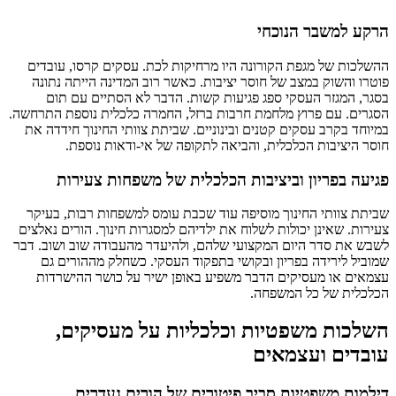
הרקע למשבר הנוכחי
ההשלכות של מגפת הקורונה היו מרחיקות לכת. עסקים קרסו, עובדים
פוטרו והשוק במצב של חוסר יציבות. כאשר רוב המדינה הייתה נתונה
בסגר, המגזר העסקי ספג פגיעות קשות. הדבר לא הסתיים עם תום
הסגרים. עם פרוץ מלחמת חרבות ברזל, החמרה כלכלית נוספת התרחשה.
במיוחד בקרב עסקים קטנים ובינוניים. שביתת צוותי החינוך חידדה את
חוסר היציבות הכלכלית, והביאה לתקופה של אי-ודאות נוספת.
פגיעה בפריון וביציבות הכלכלית של משפחות צעירות
שביתת צוותי החינוך מוסיפה עוד שכבת עומס למשפחות רבות, בעיקר
צעירות. שאינן יכולות לשלוח את ילדיהם למסגרות חינוך. הורים נאלצים
לשבש את סדר היום המקצועי שלהם, ולהיעדר מהעבודה שוב ושוב. דבר
שמוביל לירידה בפריון ובקושי בתפקוד העסקי. כשחלק מההורים גם
עצמאים או מעסיקים הדבר משפיע באופן ישיר על כושר ההישרדות
הכלכלית של כל המשפחה.
השלכות משפטיות וכלכליות על מעסיקים,
עובדים ועצמאים
דילמות משפטיות סביב פיטורים של הורים נעדרים