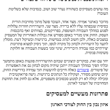
מה עושים מעסיקים כשהורה נעדר שוב ושוב, בנסיבות שלא בשליטת
העובד?
מדובר באתגר אמיתי. מצד אחד, העובד פועל מתוך מחויבות הורית
בסיסית שנכפתה עליו ללא ברירה. מצד שני, היעדרויות חוזרות עלולות
לפגוע במהלך העבודה השוטפת, בפרויקטים, בצוותים ואף בהכנסות
העסק. החוק אינו מגדיר באופן מפורש את גבולות האחריות של המעסיק
במצבים כאלה, ולכן חשוב לנהוג בגמישות, ברגישות ובשיקול דעת. מומלץ
לתעד כל היעדרות ולבחון כל מקרה לגופו, תוך ניסיון למצוא פתרונות
יצירתיים כמו עבודה היברידית, שינוי זמני בשעות העבודה או חלוקת
משימות פנימית.
יחד עם זאת, במקרים קיצוניים שבהם ההיעדרויות פוגעות באופן מתמשך
ובלתי הפיך במהלך העבודה ייתכן שיהיה מקום לבחון גם את האפשרות
של פיטורים.
פיטורים
כאלה חייבים להיעשות תוך עמידה בדרישות החוק,
קיום שימוע מסודר, ושקילת כל הנתונים ברגישות. גישה פרואקטיבית
ומכילה יכולה לא רק למנוע סכסוכים משפטיים, אלא גם לחזק את תחושת
המחויבות של העובד לארגון.
פתרונות מעשיים למעסיקים
איזון נכון בין החוק לצורכי הארגון