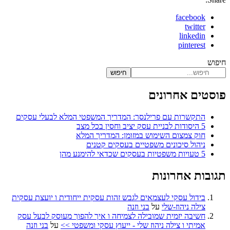
facebook
twitter
linkedin
pinterest
חיפוש
חיפוש
פוסטים אחרונים
התקשרות עם פרילנסר: המדריך המשפטי המלא לבעלי עסקים
5 היסודות לבניית עסק יציב וחסין בכל מצב
חוק צמצום השימוש במזומן: המדריך המלא
ניהול סיכונים משפטיים בעסקים קטנים
5 טעויות משפטיות בעסקים שכדאי להימנע מהן
תגובות אחרונות
בידול עסקי לעצמאים לגבש זהות עסקית ייחודית ו יועצת עסקית
צילה ניהוז-שלי
על
בני וזנה
חשיבה יזמית שמובילה לצמיחה ו איך להפוך מעוסק לבעל עסק
אמיתי ו צילה ניהוז שלי - ייעוץ עסקי ומשפטי >>
על
בני וזנה