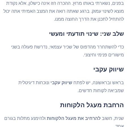
נים, נשארתי באותו מרוץ. ההכרה הזו אינה כישלון, אלא נקודת
צא לשינוי עמוק. ברגע שאתה רואה את המצב האמיתי אתה יכול
תחיל לתכנן את הדרך החוצה ממנו.
לב שני: שינוי תודעתי ומעשי
י להשתחרר מהדפוס של שכיר עצמאי, נדרשת פעולה בשני
שורים פנימי וחיצוני.
יווק עקבי
אש ובראשונה, יש לפתח
שיווק עקבי
ונוכחות דיגיטלית
ביאה לקוחות חדשים.
רחבת מעגל הלקוחות
ית, חשוב
להרחיב את מעגל הלקוחות
ולהימנע מתלות בגורם
ד.