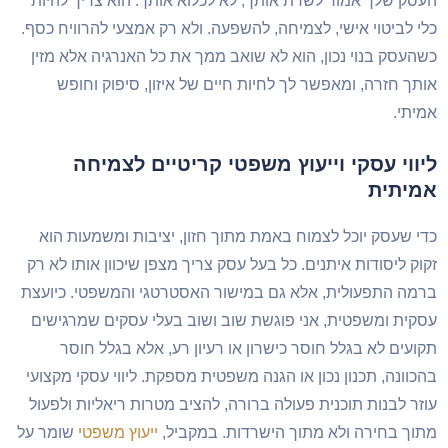
סק שלך אמור לשרת אותך, לא לכלוא אותך. הוא צריך להיות
י לביטוי אישי, לצמיחה, להשפעה. ולא רק אמצעי להרוויח כסף.
העסק בנוי נכון, הוא לא שואב ממך את כל האנרגיה אלא מזין
תך חזרה, ומאפשר לך לחיות חיים של איזון, סיפוק וחופש
יתי.
יווי עסקי וייעוץ משפטי קריטיים לצמיחה
מיתית
י שעסק יוכל לצמוח באמת מתוך חזון, יציבות ומשמעות הוא
וק ליסודות איתנים. כל בעל עסק צריך מצפן שיכוון אותו לא רק
מה התפעולית, אלא גם במישור האסטרטגי והמשפטי. כיועצת
קית ומשפטית, אני פוגשת שוב ושוב בעלי עסקים שמרגישים
ועים לא בגלל חוסר כישרון או רעיון רע, אלא בגלל חוסר
כוונה, תכנון נכון או הגנה משפטית מספקת. ליווי עסקי מקצועי
זר לבנות תוכנית פעולה ברורה, להציב מטרות ריאליות ולפעול
וך בחירה ולא מתוך הישרדות. במקביל,
ייעוץ משפטי
שומר על