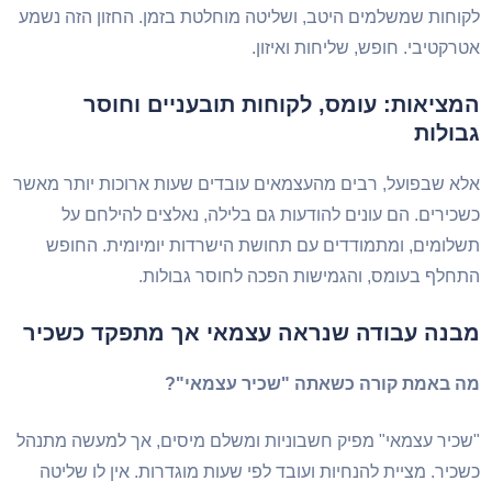
וחות שמשלמים היטב, ושליטה מוחלטת בזמן. החזון הזה נשמע
רקטיבי. חופש, שליחות ואיזון.
מציאות: עומס, לקוחות תובעניים וחוסר
בולות
א שבפועל, רבים מהעצמאים עובדים שעות ארוכות יותר מאשר
כירים. הם עונים להודעות גם בלילה, נאלצים להילחם על
לומים, ומתמודדים עם תחושת הישרדות יומיומית. החופש
חלף בעומס, והגמישות הפכה לחוסר גבולות.
בנה עבודה שנראה עצמאי אך מתפקד כשכיר
ה באמת קורה כשאתה "שכיר עצמאי"?
כיר עצמאי" מפיק חשבוניות ומשלם מיסים, אך למעשה מתנהל
כיר. מציית להנחיות ועובד לפי שעות מוגדרות. אין לו שליטה