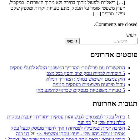
[…] ריאליות ולפעול מתוך בחירה ולא מתוך הישרדות. במקביל,
ייעוץ משפטי שומר על העסק, מונע טעויות יקרות ומספק שקט
נפשי. מרכיב […]
Comments are closed.
חיפוש
חיפוש
פוסטים אחרונים
התקשרות עם פרילנסר: המדריך המשפטי המלא לבעלי עסקים
5 היסודות לבניית עסק יציב וחסין בכל מצב
חוק צמצום השימוש במזומן: המדריך המלא
ניהול סיכונים משפטיים בעסקים קטנים
5 טעויות משפטיות בעסקים שכדאי להימנע מהן
תגובות אחרונות
בידול עסקי לעצמאים לגבש זהות עסקית ייחודית ו יועצת עסקית
צילה ניהוז-שלי
על
בני וזנה
חשיבה יזמית שמובילה לצמיחה ו איך להפוך מעוסק לבעל עסק
אמיתי ו צילה ניהוז שלי - ייעוץ עסקי ומשפטי >>
על
בני וזנה
שכיר עצמאי ו האם אתה באמת עצמאי או רק שכיר של עצמך? ו