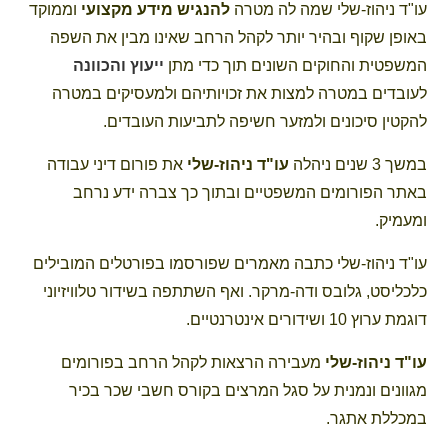
עו"ד ניהוז-שלי שמה לה מטרה
להנגיש מידע מקצועי
וממוקד
באופן שקוף ובהיר יותר לקהל הרחב שאינו מבין את השפה
המשפטית והחוקים השונים תוך כדי מתן
ייעוץ והכוונה
לעובדים במטרה למצות את זכויותיהם ולמעסיקים במטרה
להקטין סיכונים ולמזער חשיפה לתביעות העובדים.
במשך 3 שנים ניהלה
עו"ד ניהוז-שלי
את פורום דיני עבודה
באתר הפורומים המשפטיים ובתוך כך צברה ידע נרחב
ומעמיק.
עו"ד ניהוז-שלי כתבה מאמרים שפורסמו בפורטלים המובילים
כלכליסט, גלובס ודה-מרקר. ואף השתתפה בשידור טלוויזיוני
דוגמת ערוץ 10 ושידורים אינטרנטיים.
עו"ד ניהוז-שלי
מעבירה הרצאות לקהל הרחב בפורומים
מגוונים ונמנית על סגל המרצים בקורס חשבי שכר בכיר
במכללת אתגר.