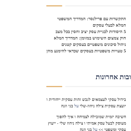
התקשרות עם פרילנסר: המדריך המשפטי
המלא לבעלי עסקים
5 היסודות לבניית עסק יציב וחסין בכל מצב
חוק צמצום השימוש במזומן: המדריך המלא
ניהול סיכונים משפטיים בעסקים קטנים
5 טעויות משפטיות בעסקים שכדאי להימנע מהן
בות אחרונות
בידול עסקי לעצמאים לגבש זהות עסקית ייחודית ו
על
יועצת עסקית צילה ניהוז-שלי
בני וזנה
חשיבה יזמית שמובילה לצמיחה ו איך להפוך
מעוסק לבעל עסק אמיתי ו צילה ניהוז שלי - ייעוץ
על
עסקי ומשפטי >>
בני וזנה