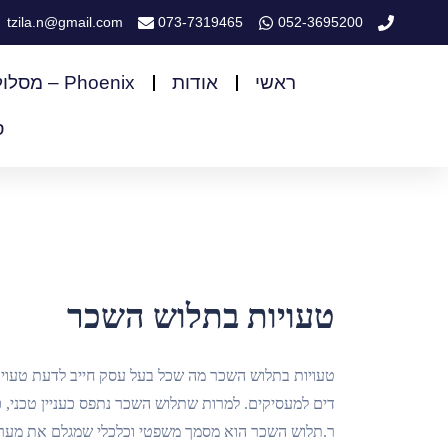
tzila.n@gmail.com
073-7319465
052-3695200
ראשי
אודות
Phoenix – מסלול לבעלי עסקים
ס
טעויות בתלוש השכר
טעויות בתלוש השכר מה שכל בעל עסק חייב לדעת טעויות
דים למעסיקים. למרות שתלוש השכר נתפס כעניין טכני, 
ר.תלוש השכר הוא מסמך משפטי וכלכלי שמגלם את מערכ