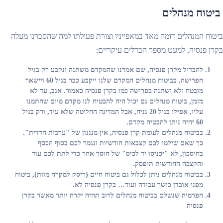
ביטוח מנהלים
ביטוח המנהלים דומה מאד במאפייניו וצורת פעולתו למה שהסברנו מעלה
בקרן פנסיה, למעט מספר הבדלים עיקריים:
להבדיל מקרן פנסיה, שם אמרנו שהמקדם משתנה ונקבע רק בגיל
הפרישה, בביטוח מנהלים המקדם שלנו ייקבע כבר בגיל 60 ויישאר
מובטח ולא ישתנה בפרישה כמו בקרן פנסיה כאמור. אגב, עד לא
מזמן, ביטוח מנהלים גם יכול היה להבטיח לנו מקדם מיום שחתמנו
עליו, אפילו בגיל 20 נניח, אבל המדינה החליטה שלא עוד, ורק בגיל
60 יהיה ניתן להבטיח מקדם.
בביטוח מנהלים לעומת קרן פנסיה, אין מנגנון של "ערבות הדדית".
כך שאם שילמו לכם קצבאות חודשיות ונגמר לכם בסוף הכסף
בחיסכון, לא "יכניסו יד לכיס" של חוסך אחר כדי לתת לכם עוד
והקצבה החודשית תיפסק.
בביטוח מנהלים ניתן לכלול גם ביטוח חיים (ריסק למקרה מוות), ביטוח
מפני אובדן כושר עבודה ועוד… בקרן פנסיה לא.
הפרמיה שנשלם בביטוח מנהלים לרוב תהיה יקרה יותר מאשר בקרן
פנסיה