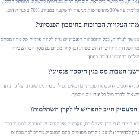
(אג"ח). כך למשל בישראל, חוסכים רבים מעדיפים להשקיע במסלול הכללי,
כלומר: עד 30% מההפרשות מגיעות להשקעה במניות, 70% באגרות חוב.
מהן העלויות הכרוכות בחיסכון הפנסיוני?
באשר לעלויות, בכל החסכונות הפנסיוניים נהוג לקחת פרמיה של אחוז מסוים
מההפקדות החודשיות השוטפות, וכן אחוז מסוים גם מסך הכל הצבירה
שלכם בחיסכון עד כה בנוסף.
ישנן הטבות מס בגין חיסכון פנסיוני?
כן. החוסכים לחסכונות פנסיוניים זכאים גם להטבות מס שונות. ועל כך ניתן
לשאול ולברר מול כל יועץ מס מוסמך.
המעסיק חייב להפריש לי לקרן השתלמות?
לא תמיד! לגבי קרן השתלמות, עקרונית אין חובה על המעסיק לתת והדבר
נתון לבחירתו (למעט מקרים מסוימים בהם המעסיק מחויב לכך מכח צו