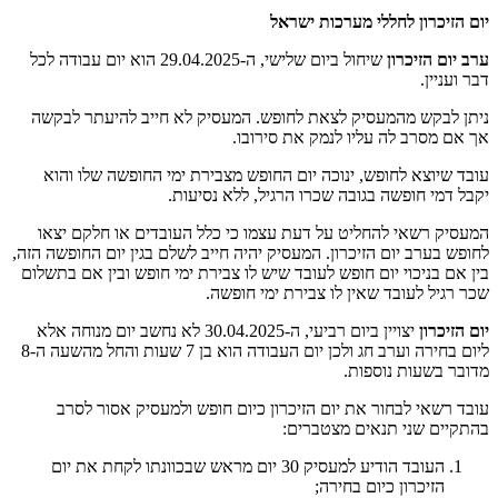
יום הזיכרון לחללי מערכות ישראל
ערב יום הזיכרון
שיחול ביום שלישי, ה-29.04.2025 הוא יום עבודה לכל
דבר ועניין.
ניתן לבקש מהמעסיק לצאת לחופש. המעסיק לא חייב להיעתר לבקשה
אך אם מסרב לה עליו לנמק את סירובו.
עובד שיוצא לחופש, ינוכה יום החופש מצבירת ימי החופשה שלו והוא
יקבל דמי חופשה בגובה שכרו הרגיל, ללא נסיעות.
המעסיק רשאי להחליט על דעת עצמו כי כלל העובדים או חלקם יצאו
לחופש בערב יום הזיכרון. המעסיק יהיה חייב לשלם בגין יום החופשה הזה,
בין אם בניכוי יום חופש לעובד שיש לו צבירת ימי חופש ובין אם בתשלום
שכר רגיל לעובד שאין לו צבירת ימי חופשה.
יום הזיכרון
יצויין ביום רביעי, ה-30.04.2025 לא נחשב יום מנוחה אלא
ליום בחירה וערב חג ולכן יום העבודה הוא בן 7 שעות והחל מהשעה ה-8
מדובר בשעות נוספות.
עובד רשאי לבחור את יום הזיכרון כיום חופש ולמעסיק אסור לסרב
בהתקיים שני תנאים מצטברים:
העובד הודיע למעסיק 30 יום מראש שבכוונתו לקחת את יום
הזיכרון כיום בחירה;