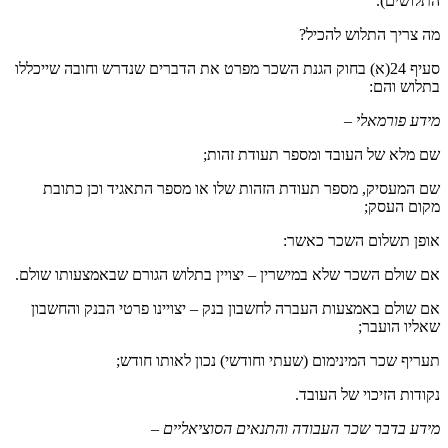
התלושים).
מה צריך התלוש להכיל?
סעיף 24(א) בחוק הגנת השכר מפרט את הדברים שנדרש וחובה שייכללו
בתלוש והם:
מידע פורמאלי
–
שם מלא של העובד ומספר תעודת זהות;
שם המעסיק, מספר תעודת הזהות שלו או מספר התאגיד וכן כתובת
מקום העסק;
אופן תשלום השכר כאשר:
אם שולם השכר שלא במישרין – יצויין בתלוש הגורם שבאמצעותו שולם.
אם שולם באמצעות העברה לחשבון בנק – יצויינו פרטי הבנק והחשבון
שאליו הועבר;
תעריף שכר המינימום (שעתי וחודשי) נכון לאותו חודש;
נקודות הזיכוי של העובד.
מידע בדבר שכר העבודה והתנאים הסוציאליים –