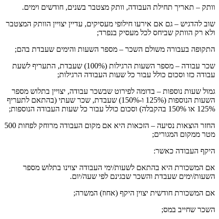
וותק – תאריך תחילת העבודה, וותק מצטבר בשנים, חודשים וימים.
שוב להדגיש – גם אם אירעו חילופי מעסיקים, עדיין יצויין הוותק המצטבר
ולא רק הוותק שביחס לכל מעסיק בנפרד;
התקופה בעבורה משולם השכר – מספר השעות והימים שעבדת בהם;
שכר עבודה – מספר השעות הרגילות (100%) שעבדת, התעריף לשעת
עבודה כזו וסכום כולל עבור כל שעות העבודה הרגילות;
גמול שעות נוספות – בדומה לפירוט שבשכר עבודה, יצויין בתלוש מספר
השעות הנוספות (125% ו-150%) שעבדת, שכר שעתי (בהתאם לתעריף
125% או 150% בהקבלה) וסכום כולל עבור כל שעות העבודה הנוספות;
החזר הוצאות נסיעה – הזכאות היא אם מקום העבודה מרוחק לפחות 500
מטר ממקום המגורים;
היקף העבודה כאשר:
אם המשכורת היא בהתאם לשעות/ימי העבודה יצוינו בתלוש מספר
השעות/ימים שעבדת והשכר שבגינם לפי שעה/יום.
אם המשכורת חודשית יצוין היקף (אחוז) המשרה;
השכר שחייב במס;