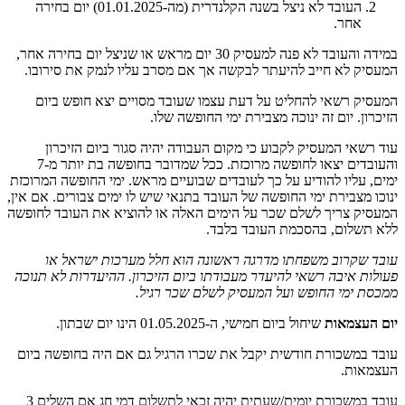
העובד לא ניצל בשנה הקלנדרית (מה-01.01.2025) יום בחירה
אחר.
במידה והעובד לא פנה למעסיק 30 יום מראש או שניצל יום בחירה אחר,
המעסיק לא חייב להיעתר לבקשה אך אם מסרב עליו לנמק את סירובו.
המעסיק רשאי להחליט על דעת עצמו שעובד מסויים יצא חופש ביום
הזיכרון. יום זה ינוכה מצבירת ימי החופשה שלו.
עוד רשאי המעסיק לקבוע כי מקום העבודה יהיה סגור ביום הזיכרון
והעובדים יצאו לחופשה מרוכזת. ככל שמדובר בחופשה בת יותר מ-7
ימים, עליו להודיע על כך לעובדים שבועיים מראש. ימי החופשה המרוכזת
ינוכו מצבירת ימי החופשה של העובד בתנאי שיש לו ימים צבורים. אם אין,
המעסיק צריך לשלם שכר על הימים האלה או להוציא את העובד לחופשה
ללא תשלום, בהסכמת העובד בלבד.
עובד שקרוב משפחתו מדרגה ראשונה הוא חלל מערכות ישראל או
פעולות איבה רשאי להיעדר מעבודתו ביום הזיכרון. ההיעדרות לא תנוכה
ממכסת ימי החופש ועל המעסיק לשלם שכר רגיל.
יום העצמאות
שיחול ביום חמישי, ה-01.05.2025 הינו יום שבתון.
עובד במשכורת חודשית יקבל את שכרו הרגיל גם אם היה בחופשה ביום
העצמאות.
עובד במשכורת יומית/שעתית יהיה זכאי לתשלום דמי חג אם השלים 3