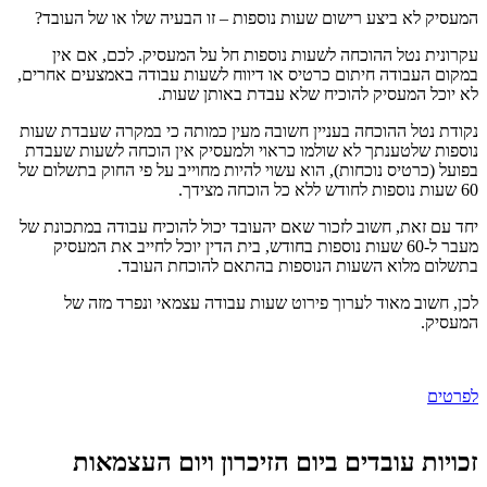
המעסיק לא ביצע רישום שעות נוספות – זו הבעיה שלו או של העובד?
עקרונית נטל ההוכחה לשעות נוספות חל על המעסיק. לכם, אם אין
במקום העבודה חיתום כרטיס או דיווח לשעות עבודה באמצעים אחרים,
לא יוכל המעסיק להוכיח שלא עבדת באותן שעות.
נקודת נטל ההוכחה בעניין חשובה מעין כמותה כי במקרה שעבדת שעות
נוספות שלטענתך לא שולמו כראוי ולמעסיק אין הוכחה לשעות שעבדת
בפועל (כרטיס נוכחות), הוא עשוי להיות מחוייב על פי החוק בתשלום של
60 שעות נוספות לחודש ללא כל הוכחה מצידך.
יחד עם זאת, חשוב לזכור שאם יהעובד יכול להוכיח עבודה במתכונת של
מעבר ל-60 שעות נוספות בחודש, בית הדין יוכל לחייב את המעסיק
בתשלום מלוא השעות הנוספות בהתאם להוכחת העובד.
לכן, חשוב מאוד לערוך פירוט שעות עבודה עצמאי ונפרד מזה של
המעסיק.
לפרטים
זכויות עובדים ביום הזיכרון ויום העצמאות