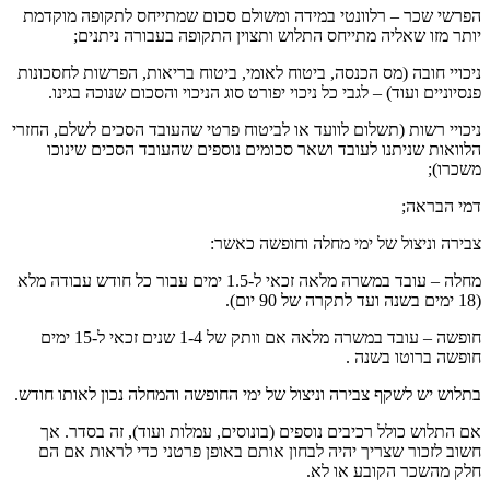
הפרשי שכר – רלוונטי במידה ומשולם סכום שמתייחס לתקופה מוקדמת
יותר מזו שאליה מתייחס התלוש ותצוין התקופה בעבורה ניתנים;
ניכויי חובה (מס הכנסה, ביטוח לאומי, ביטוח בריאות, הפרשות לחסכונות
פנסיוניים ועוד) – לגבי כל ניכוי יפורט סוג הניכוי והסכום שנוכה בגינו.
ניכויי רשות (תשלום לוועד או לביטוח פרטי שהעובד הסכים לשלם, החזרי
הלוואות שניתנו לעובד ושאר סכומים נוספים שהעובד הסכים שינוכו
משכרו);
דמי הבראה;
צבירה וניצול של ימי מחלה וחופשה כאשר:
מחלה – עובד במשרה מלאה זכאי ל-1.5 ימים עבור כל חודש עבודה מלא
(18 ימים בשנה ועד לתקרה של 90 יום).
חופשה – עובד במשרה מלאה אם וותק של 1-4 שנים זכאי ל-15 ימים
חופשה ברוטו בשנה .
בתלוש יש לשקף צבירה וניצול של ימי החופשה והמחלה נכון לאותו חודש.
אם התלוש כולל רכיבים נוספים (בונוסים, עמלות ועוד), זה בסדר. אך
חשוב לזכור שצריך יהיה לבחון אותם באופן פרטני כדי לראות אם הם
חלק מהשכר הקובע או לא.