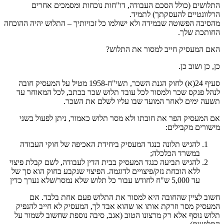
התלושים (כולל הסכם העבודה, דו"חות נוכחות ומסמכים אחרים
הרלוונטיים להעסקתך) לתמיד.
מהסיבה הפשוטה שבמידה ולא ישולמו כל זכויותיך – התלוש יהיה ההוכחה
החותכת שלך.
האם המעסיק חייב למסור את התלוש?
כן, כן ושוב כן.
סעיף 24(א) לחוק הגנת השכר, תשי"ח-1958 מטיל על המעסיק חובה
לנהל פנקס שכר ולמסור לכל עובד תלוש שכר בכתב, לכל המאוחר עד
תשעה ימים לאחר המועד שבו עליו לשלם את השכר.
אם המעסיק הפר את חובתו ולא מסר תלוש כאמור, ניתן לפעול בשני
מישורים מקבילים:
להגיש תלונה כנגד המעסיק ביחידת האכיפה של חוקי העבודה
במשרד הכלכלה;
להגיש תביעה כנגד המעסיק בבית הדין לעבודה, לשם קבלת פיצוי
ללא הוכחת נזק/פיצויים לדוגמה. הפיצוי שנקבע בחוק הוא סך של
עד 5,000 ש"ח לחודש עבור כל תלוש שלא נמסר/שלא נערך כדין
חשוב לציין שהחובה היא למסור את התלוש פעם אחת בלבד. אם
המעסיק מסר וזרקת אותו או שהוא אבד לך, המעסיק לא חייב להנפיק
תלוש נוסף אלא רק מרצונו הטוב (אגב, סיבה נוספת שחשוב לשמור על