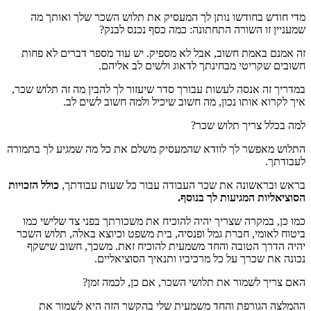
מדי חודש בחודשו נותן לך המעסיק את תלוש השכר שלך ואותך מה
שמעניין זו השורה התחתונה: כמה כסף נכנס לבנק?
זה אמנם באמת חשוב, אבל לא מספיק. יש עוד מספר דברים לא פחות
חשובים שקריטי מבחינתך לדאוג ולשים לב אליהם.
במדריך זה אנסה לעשות עבורך סדר שיעזור לך להבין מה זה תלוש שכר,
איך לקרוא אותו נכון, מה חשוב שיכיל ולמה חשוב לשים לב.
למה בכלל צריך תלוש שכר?
התלוש מאפשר לך לוודא שהמעסיק משלם את כל מה שמגיע לך בתמורה
לעבודתך.
בראש ובראשונה את שכר העבודה עבור כל שעות עבודתך,
כולל הזכויות
הסוציאליות המגיעות לך בנוסף.
כמו כן, במקרה שצריך יהיה להוכיח את משכורתך בפני צד שלישי כמו
ביטוח לאומי, חברת גמל ופנסיה, בית משפט וכיוצא באלה, תלוש השכר
יהיה הדרך הטובה והחד משמעית להוכיח זאת. משכך, חשוב שישקף
נכונה את שכרך על כל מרכיביו ותנאיך הסוציאליים.
האם צריך לשמור את תלושי השכר, אם כן, לכמה זמן?
ההמלצה הגורפת והחד משמעית שלי בהקשר הזה היא לשמור את